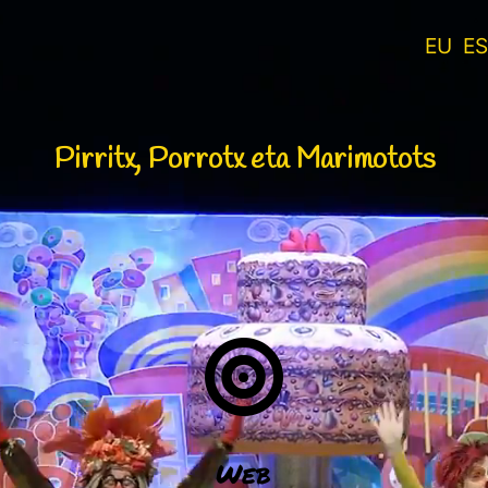
EU
ES
Pirritx, Porrotx eta Marimotots
Web